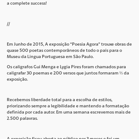
a complete success!
//
Em Junho de 2015, A exposição “Poesia Agora” trouxe obras de
quase 500 poetas contemporâneos de todo o país para o
Museu da Língua Portuguesa em São Paulo.
Os calígrafos Gui Menga e Lygia Pires foram chamados para
caligrafar 30 poemas e 200 versos que juntos formaram ⅓ da
exposição.
Recebemos liberdade total para a escolha de estilos,
priorizando sempre a legibilidade e mantendo a formatação
definida por cada autor. Em uma semana escrevemos mais de
2.500 palavras.
A exposição ficou aberta ao público por 3 meses e foi um